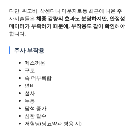
다만, 위고비, 삭센다나 마운자로등 최근에 나온 주
사시술들은
체중 감량의 효과도 분명하지만, 안정성
데이터가 부족하기 때문에, 부작용도 같이 확인
해야
합니다.
주사 부작용
메스꺼움
구토
속 더부룩함
변비
설사
두통
담석 증가
심한 탈수
저혈당(당뇨약과 병용 시)