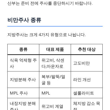
산부는 준비 전에 주사를 중단하시기 바랍니다.
비만주사 종류
지방주사는 크게 4가지 유형으로 나뉩니다.
종류
대표 제품
추천 대상
식욕 억제형 주
위고비, 삭센
고도비만
사
다,마운자로
복부/팔뚝/얼
지방분해 주사
라인 개선
굴 등
MPL 주사
MPL
셀룰라이트
내장지방 분해
체지방 감소 목
위고비 계열
주사
적